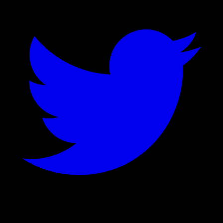
©
2026
Stock Events GmbH