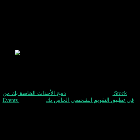
نظرًا لوجود الكثير من الأحداث الاقتصادية، فإننا نعرض فقط
الأهم منها مثل معدل التضخم، سعر الفائدة، نمو الناتج
المحلي الإجمالي ومعدلات البطالة من بلدك والولايات
المتحدة والاتحاد الأوروبي بشكل افتراضي. إذا كنت ترغب
في رؤية المزيد، يمكنك فقط الدخول إلى الإعدادات
وتفعيلها.
اتصالات التقويم
معظمنا يستخدم تقويمًا شخصيًا لتتبع الأحداث الشخصية أو
التجارية. يمكنك الآن
دمج الأحداث الخاصة بك من Stock
Events في تطبيق التقويم الشخصي الخاص بك
أيضًا. هذا لا
يساعدك فقط على دمج هذين العرضين في واحد، ولكنه
يمنحك أيضًا القدرة على استخدام وظائف تطبيق التقويم
الخاص بك.
لتقديم أفضل تجربة مستخدم ممكنة، أضفنا خيارات لدمج