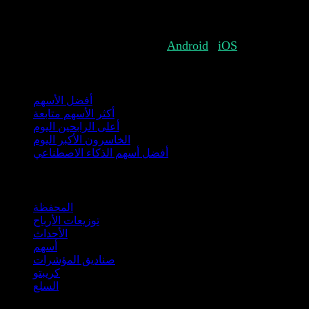
أحداث محددة أو جميع الأحداث. يمكنك اختيار ربط تواريخ
توزيع الأرباح، تاريخ دفع الأرباح، الانقسامات والأرباح.
.
iOS
و
Android
احصل على Stock Events لنظام
مجموعات
أفضل الأسهم
أكثر الأسهم متابعة
أعلى الرابحين اليوم
الخاسرون الأكبر اليوم
أفضل أسهم الذكاء الاصطناعي
الميزات
المحفظة
توزيعات الأرباح
الأحداث
أسهم
صناديق المؤشرات
كريبتو
السلع