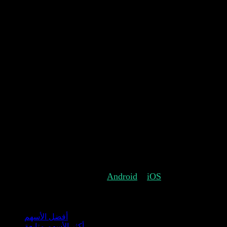
مع القيم المستقبلية، لن ترى فقط مدى تقدمك، ولكن أيضًا
متى سيتم تحقيق هدفك.
القيم المستقبلية
هنا يمكنك تقدير دخل الأرباح السنوي المستقبلي أو قيمة
المحفظة لمدة تصل إلى 25 عامًا.
يمكنك القيام بذلك عن طريق تحديد مقاييسك الخاصة مثل
نمو الأرباح السنوي، نمو الأسهم السنوي ومساهمتك
السنوية.
نأمل أن تعجبك هذه الإضافات ونرجو إخبارنا برأيك.
.
iOS
و
Android
احصل على Stock Events لـ
مجموعات
أفضل الأسهم
أكثر الأسهم متابعة