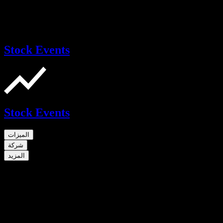
Stock Events
Stock Events
الميزات
شركة
المزيد