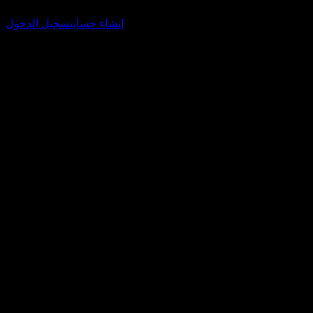
الخاصة بك وتتبع محفظتك أو توزيعات الأرباح.
إنشاء حساب
تسجيل الدخول