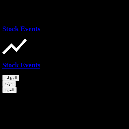
Stock Events
Stock Events
الميزات
شركة
المزيد