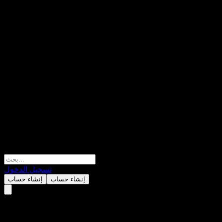
تسجيل الدخول
إنشاء حساب
إنشاء حساب
CareTrust REIT (CTRE) Q2 20