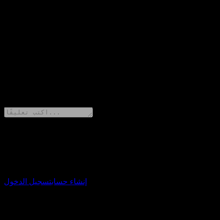
0
نسبة المفاجأة
+0%
الوصف
0 Comments
شارك أفكارك
حمّل تطبيق Stock Events
إنشاء حساب
تسجيل الدخول