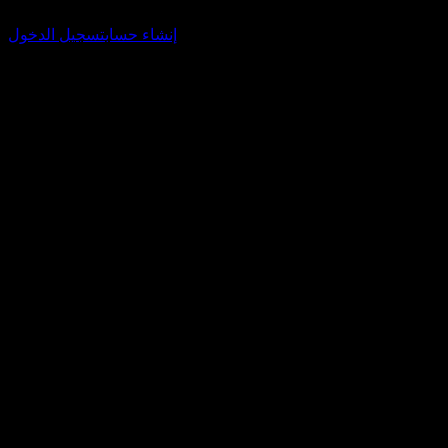
الخاصة بك وتتبع محفظتك أو توزيعات الأرباح.
إنشاء حساب
تسجيل الدخول