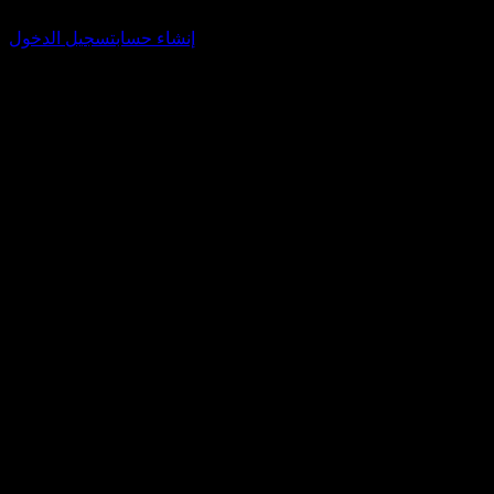
الخاصة بك وتتبع محفظتك أو توزيعات الأرباح.
إنشاء حساب
تسجيل الدخول