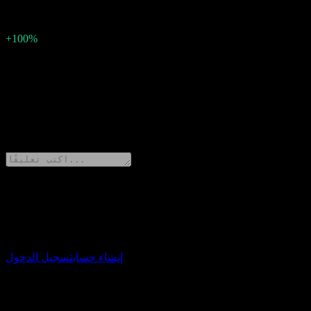
مفاجأة ربحية السهم
1.41
نسبة المفاجأة
+100%
الوصف
0 Comments
شارك أفكارك
حمّل تطبيق Stock Events
إنشاء حساب
تسجيل الدخول