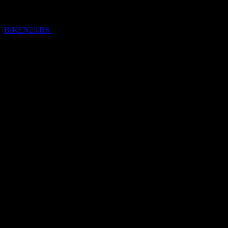
BIREN23.BK
مؤكد
Sep
2
Q1 2026
التالي
‎-36.54
‎-24.77
‎-12.99
‎-1.22
تفاصيل
ربحية السهم المتوقعة
-1.411073532
ربحية السهم الفعلية
غير متاح