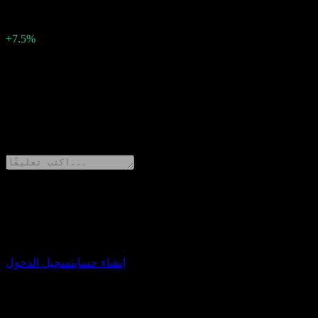
0.04
نسبة المفاجأة
+7.5%
الوصف
0 Comments
شارك أفكارك
حمّل تطبيق Stock Events
إنشاء حساب
تسجيل الدخول