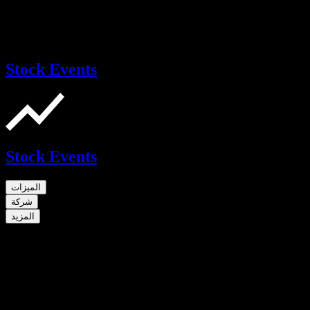
Stock Events
Stock Events
الميزات
شركة
المزيد