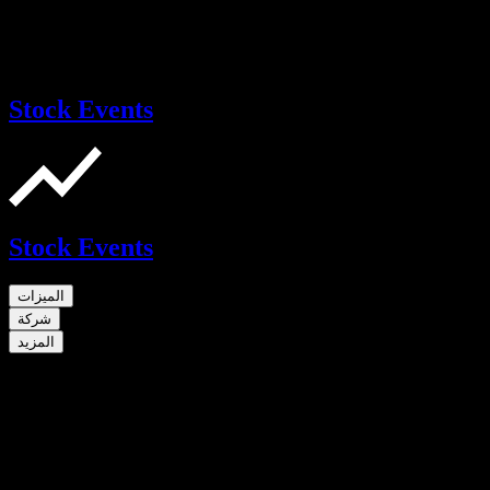
Stock Events
Stock Events
الميزات
شركة
المزيد