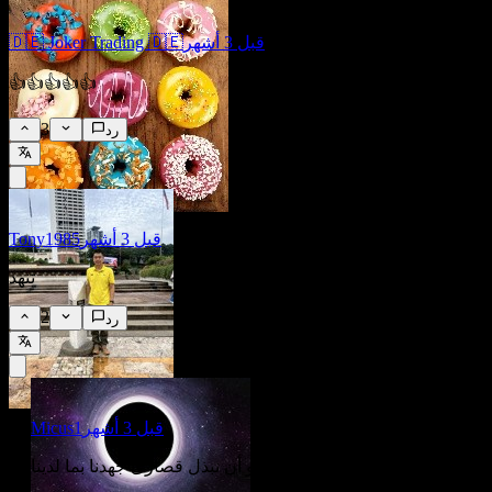
قبل 3 أشهر
🇩🇪 Joker Trading 🇩🇪
👍👍👍👍👍
3
رد
قبل 3 أشهر
Tony1985
تنهد
2
رد
قبل 3 أشهر
Micus1
أشعر بذلك. كل ما يمكننا فعله هو أن نبذل قصارى جهدنا بما لدينا.