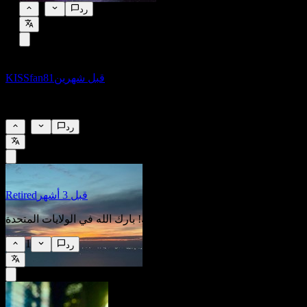
0
رد
قبل شهرين
KISSfan81
1
رد
قبل 3 أشهر
Retired
شكرًا لخدمتك! بارك الله في الولايات المتحدة!
1
رد