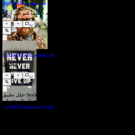
قبل شهرين
lucasguy11
لقد حصلت للتو على أرباح NEO أيضًا... أريد التداول :(
0
رد
قبل شهرين
ForeverDreams
🥶🥶😭
0
رد
حمّل تطبيق Stock Events
إنشاء حساب
تسجيل الدخول