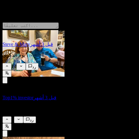
10 Comments
قبل 3 أشهر
Steve & Mary
يوم الذكرى
14
رد
قبل 3 أشهر
Top1% investor
4
رد