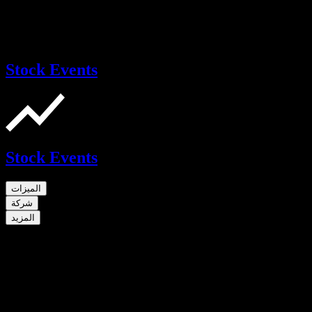
Stock Events
Stock Events
الميزات
شركة
المزيد