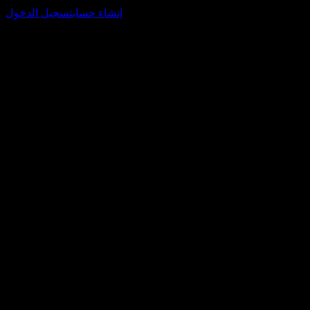
إنشاء حساب
تسجيل الدخول