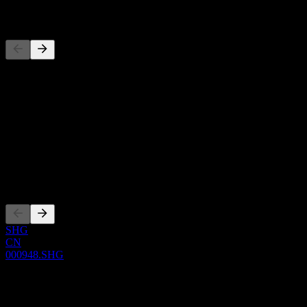
المنافسون
هذه القائمة تحليل مبني على أحداث السوق الأخيرة. ليست توصية
استثمارية.
حول
Show more...
الرئيس التنفيذي
الإدراجات
SHG
CN
000948.SHG
0 Comments