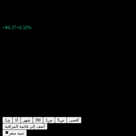
¥2,022.32
0
07:00 اليوم
+0.32%
+¥6.37
أقصى
5س
1س
3M
شهر
1أ
1ي
أضف إلى قائمة المراقبة
تنبيه سعر