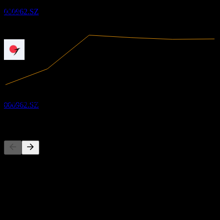
2022
تقديري
2023
000962.SZ
2024
2025
دفع الأرباح
23
JUN
28
Ningxia Orient Tantalum Industry.
1.52B
الإيرادات
تقديري
258.26M
صافي الدخل
000962.SZ
المنافسون
هذه القائمة تحليل مبني على أحداث السوق الأخيرة. ليست توصية
استثمارية.
حول
تقوم شركة Ningxia Orient Tantalum Industry Co., Ltd. بالبحث