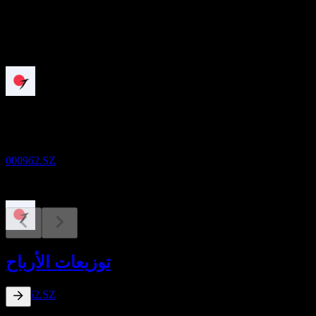
0.16
القادمة
استبعاد الأرباح
11
NOV
Ningxia Orient Tantalum Industry.
تقديري
000962.SZ
دفع الأرباح
11
توزيعات الأرباح
NOV
Ningxia Orient Tantalum Industry.
تقديري
000962.SZ
0.29
%
عائد توزيعات الأرباح