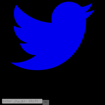
©
2026
Stock Events GmbH