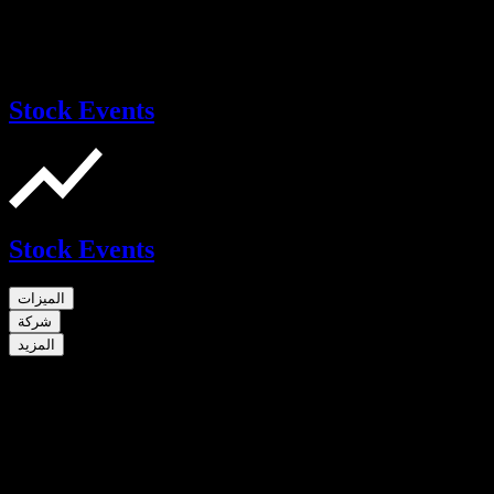
Stock Events
Stock Events
الميزات
شركة
المزيد