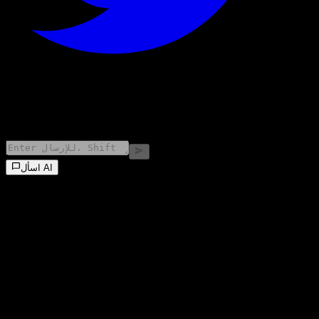
©
2026
Stock Events GmbH
اسأل AI