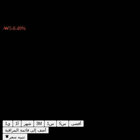
₩1,025
2
06:19 اليوم
-0.49%
-₩5
أقصى
5س
1س
3M
شهر
1أ
1ي
أضف إلى قائمة المراقبة
تنبيه سعر