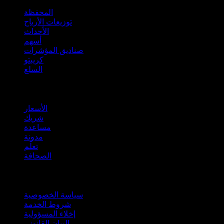
المحفظة
توزيعات الأرباح
الأحداث
أسهم
صناديق المؤشرات
كريبتو
السلع
company
الأسعار
شريك
مساعدة
مدونة
تعلّم
الصحافة
قانوني
سياسة الخصوصية
شروط الخدمة
إخلاء المسؤولية
البيان القانوني