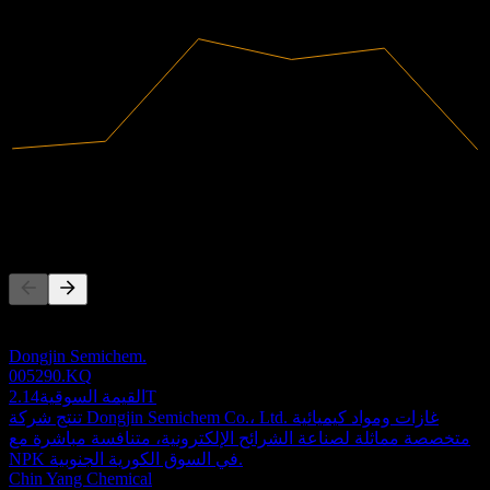
2023
2024
الإيرادات
64.57B
صافي الدخل
-841.88M
المنافسون
هذه القائمة تحليل مبني على أحداث السوق الأخيرة. ليست توصية
استثمارية.
Dongjin Semichem.
005290.KQ
2.14T
القيمة السوقية
تنتج شركة Dongjin Semichem Co.، Ltd. غازات ومواد كيميائية
متخصصة مماثلة لصناعة الشرائح الإلكترونية، متنافسة مباشرة مع
NPK في السوق الكورية الجنوبية.
Chin Yang Chemical