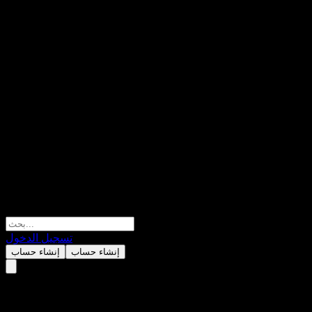
تسجيل الدخول
إنشاء حساب
إنشاء حساب
SyntheticMR AB