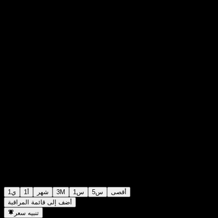
SEK50,420,000.00
0
+SEK0.00
+0%
Saturday 00:07
أقصى
5س
1س
3M
شهر
1أ
1ي
أضف إلى قائمة المراقبة
تنبيه سعر