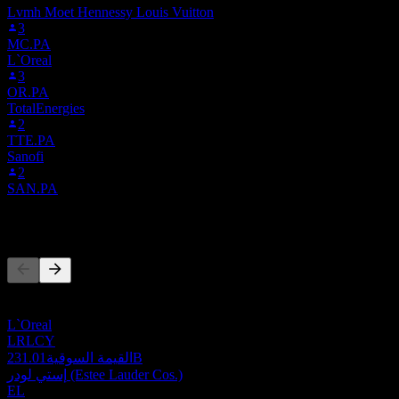
Lvmh Moet Hennessy Louis Vuitton
3
MC.PA
L`Oreal
3
OR.PA
TotalEnergies
2
TTE.PA
Sanofi
2
SAN.PA
المنافسون
هذه القائمة تحليل مبني على أحداث السوق الأخيرة. ليست توصية
استثمارية.
L`Oreal
LRLCY
231.01B
القيمة السوقية
إستي لودر (Estee Lauder Cos.)
EL