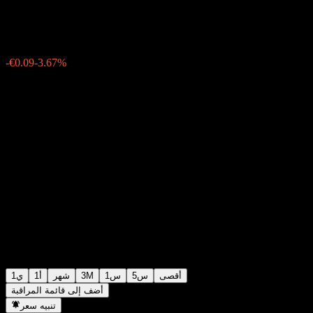
€2.36
8
-€0.09
-3.67%
Thursday 15:28
أقصى
5س
1س
3M
شهر
1أ
1ي
أضف إلى قائمة المراقبة
تنبيه سعر