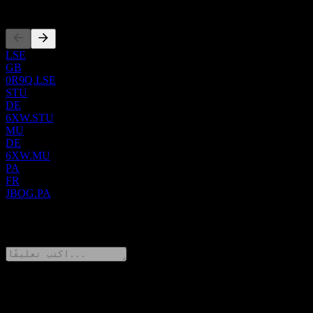
الإدراجات
LSE
GB
0R9Q.LSE
STU
DE
6XW.STU
MU
DE
6XW.MU
PA
FR
JBOG.PA
0 Comments
شارك أفكارك