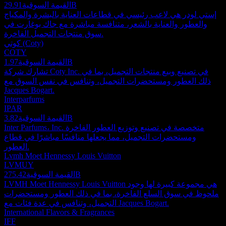
29.91B
القيمة السوقية
إستي لودر هي لاعب رئيسي في قطاعات العناية بالبشرة والمكياج
والعطور والعناية بالشعر، متنافسة مباشرة مع جاك بوغارت في
سوق منتجات التجميل الفاخرة.
كوتي (Coty)
COTY
1.97B
القيمة السوقية
تشارك شركة Coty Inc. في تصنيع وبيع منتجات التجميل، بما في
ذلك العطور ومستحضرات التجميل، وتنافس في نفس السوق مع
Jacques Bogart.
Interparfums
IPAR
3.82B
القيمة السوقية
Inter Parfums، Inc. متخصصة في تصنيع وتوزيع العطور الفاخرة
ومستحضرات التجميل، مما يجعلها منافسًا مباشرًا في قطاع
العطور.
Lvmh Moet Hennessy Louis Vuitton
LVMUY
275.42B
القيمة السوقية
LVMH Moet Hennessy Louis Vuitton هي مجموعة كبيرة لها وجود
ملحوظ في سوق السلع الفاخرة، بما في ذلك العطور ومستحضرات
التجميل، وتنافس في عدة فئات مع Jacques Bogart.
International Flavors & Fragrances
IFF