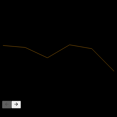
هامش الربح
‎-8.57%
غير مربحة
2020
2021
2022
2023
2024
2025
الإيرادات
264.11M
صافي الدخل
-22.65M
يتابع الناس أيضًا
هذه القائمة مبنية على قوائم المراقبة لمستخدمي Stock Events
الذين يتابعون 0R9Q.LSE. ليست توصية استثمارية.