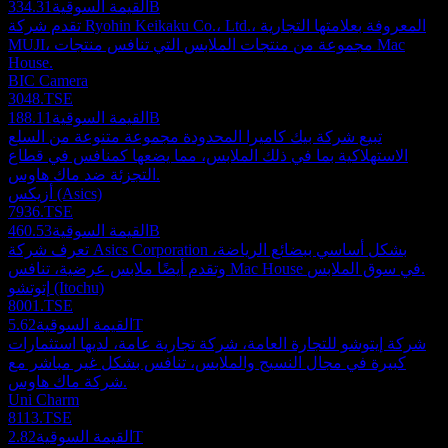
334.31B
القيمة السوقية
تقدم شركة Ryohin Keikaku Co.، Ltd.، المعروفة بعلامتها التجارية
MUJI، مجموعة من منتجات الملابس التي تنافس منتجات Mac
House.
BIC Camera
3048.TSE
188.11B
القيمة السوقية
تبيع شركة بيك كاميرا المحدودة مجموعة متنوعة من السلع
الاستهلاكية بما في ذلك الملابس، مما يضعها كمنافس في قطاع
التجزئة ضد ماك هاوس.
أزيكس (Asics)
7936.TSE
460.53B
القيمة السوقية
تعرف شركة Asics Corporation بشكل أساسي ببضائع الرياضة،
وتقدم أيضًا ملابس عرضية، تنافس Mac House في سوق الملابس.
إتوتشو (Itochu)
8001.TSE
5.62T
القيمة السوقية
شركة إيتوشو للتجارة العامة، شركة تجارية عامة، لديها استثمارات
كبيرة في مجال النسيج والملابس، تنافس بشكل غير مباشر مع
شركة ماك هاوس.
Uni Charm
8113.TSE
2.82T
القيمة السوقية