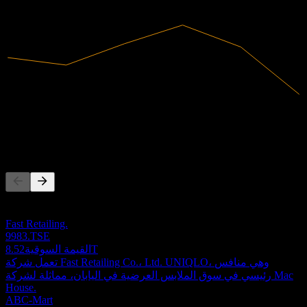
2023
2024
الإيرادات
13.12B
صافي الدخل
-1.47B
المنافسون
هذه القائمة تحليل مبني على أحداث السوق الأخيرة. ليست توصية
استثمارية.
Fast Retailing.
9983.TSE
8.52T
القيمة السوقية
تعمل شركة Fast Retailing Co.، Ltd. UNIQLO، وهي منافس
رئيسي في سوق الملابس العرضية في اليابان، مماثلة لشركة Mac
House.
ABC-Mart