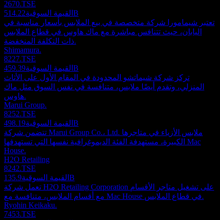
2670.TSE
514.22B
القيمة السوقية
تعتبر شيمامورا شركة متخصصة في بيع الملابس بأسعار مناسبة في
اليابان، حيث تتنافس مباشرة مع ماك هاوس في قطاع الملابس
ذات التكلفة المنخفضة.
Shimamura.
8227.TSE
459.39B
القيمة السوقية
تركز شركة شيماتشو المحدودة في المقام الأول على الأثاث
المنزلي، وتقدم أيضًا ملابس، متنافسة في نفس السوق مثل ماك
هاوس.
Marui Group.
8252.TSE
498.19B
القيمة السوقية
تتضمن شركة Marui Group Co.، Ltd. ملابس الأزياء في متاجرها
الكبيرة، مستهدفة الفئة الديموغرافية نفسها التي تستهدفها Mac
House.
H2O Retailing
8242.TSE
135.9B
القيمة السوقية
تعمل شركة H2O Retailing Corporation على تشغيل متاجر الأقسام
مع أقسام الملابس، متنافسة مع Mac House في قطاع الملابس.
Ryohin Keikaku.
7453.TSE