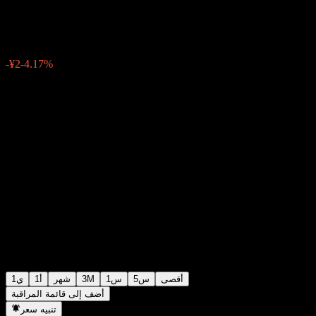
¥46
4
06:30 اليوم
-4.17%
-¥2
أقصى
5س
1س
3M
شهر
1أ
1ي
أضف إلى قائمة المراقبة
تنبيه سعر