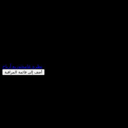
BGI iShares Core Hang Seng
Index (9115.HK) توزيعات الأرباح
2026: السجل، تواريخ استبعاد
الأرباح & العائد
HK$11.97
+HK$0.00
+0%
Friday 00:00
نظرة عامة
توزيع أرباح
أضف إلى قائمة المراقبة
عائد توزيعات الأرباح
20.13%
مبلغ التوزيع
HK$0.66
آخر تاريخ استبعاد
يونيو 08, 2026
آخر تاريخ دفع
يونيو 30, 2026
ملخص