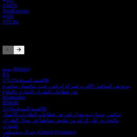
AMZN
TotalEnergies
630
TTE.PA
المنافسون
هذه القائمة تحليل مبني على أحداث السوق الأخيرة. ليست توصية
استثمارية.
بوينغ (Boeing)
BA
175.22B
القيمة السوقية
بوينغ هي المنافس الأقرب لشركة إيرباص، حيث يتنافسان مباشرة
في قطاعات الطيران التجاري والدفاع.
Bombardier
BDRBF
23.56B
القيمة السوقية
تتنافس بومباردييه مع إيرباص في قطاعات الطائرات الأعمال
والتجارية، على الرغم من تقليص نشاطها في مجال الطيران
التجاري.
جنرال ديناميكس (General Dynamics)