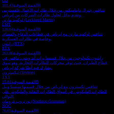
GD
101.43B
القيمة السوقية
تتنافس جنرال دايناميكس من خلال طائرات الأعمال غلفستريم،
وتقدم بدائل لحلول طائرات الشركات من إيرباص.
لوكهيد مارتن (Lockheed Martin)
LMT
120.64B
القيمة السوقية
تتنافس لوكهيد مارتن مع إيرباص في قطاعات الدفاع والفضاء،
وخاصة في طائرات العسكرية.
رايثون (RTX)
RTX
263.86B
القيمة السوقية
رايثيون تكنولوجيز، من خلال قسمها برات آند ويتني، تنافس في
قطاع الطيران، حيث توفر محركات للطائرات التجارية، وهو سوق
يشارك فيه أيضًا شركة إيرباص.
تيكسترون (Textron)
TXT
15.81B
القيمة السوقية
تتنافس تكسترون مع إيرباص من خلال قسميها سيسنا وبيل
للطائرات الهليكوبتر، في أسواق الطائرات النفاثة والهليكوبتر على
التوالي.
نورثروب غرومان (Northrop Grumman)
NOC
76.65B
القيمة السوقية