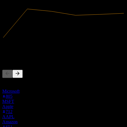
2024
2025
الإيرادات
120.86B
صافي الدخل
7.86B
يتابع الناس أيضًا
هذه القائمة مبنية على قوائم المراقبة لمستخدمي Stock Events
الذين يتابعون AIRA.F. ليست توصية استثمارية.
Microsoft
805
MSFT
Apple
712
AAPL
Amazon
651