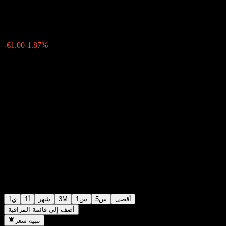
€52.50
6038
-€1.00
-1.87%
Friday 06:03
أقصى
5س
1س
3M
شهر
1أ
1ي
أضف إلى قائمة المراقبة
تنبيه سعر