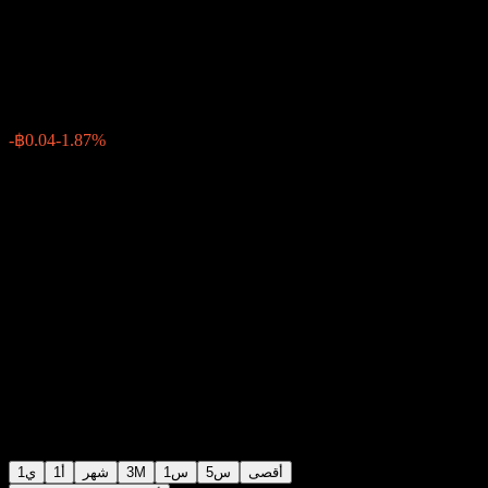
Public Company
฿2.10
3
-฿0.04
-1.87%
Friday 09:35
أقصى
5س
1س
3M
شهر
1أ
1ي