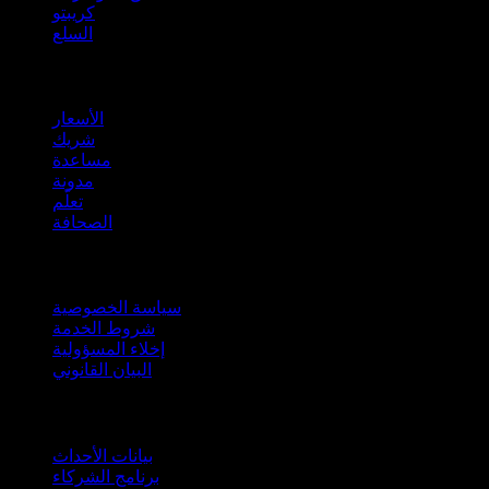
كريبتو
السلع
company
الأسعار
شريك
مساعدة
مدونة
تعلّم
الصحافة
قانوني
سياسة الخصوصية
شروط الخدمة
إخلاء المسؤولية
البيان القانوني
للأعمال
بيانات الأحداث
برنامج الشركاء