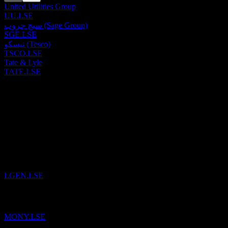
United Utilities Group
UU.LSE
سيج جروب (Sage Group)
SGE.LSE
تيسكو (Tesco)
TSCO.LSE
Tate & Lyle
TATE.LSE
سابق
4
Aug
26
إلى قائمة
ليجال & جنرال (Legal & General Group)
تمت إضافة
المراقبة.
LGEN.LSE
إلى قائمة المراقبة.
Mony Group
تمت إضافة
MONY.LSE
إلى قائمة المراقبة.
NatWest Group
تمت إضافة