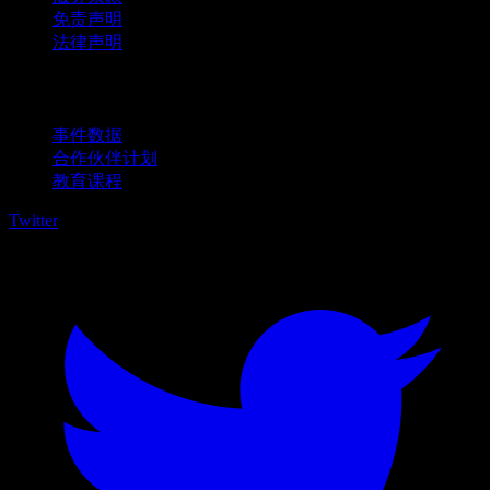
免责声明
法律声明
商用
事件数据
合作伙伴计划
教育课程
Twitter