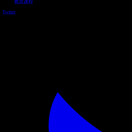
教育课程
Twitter