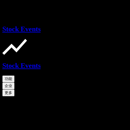
Stock Events
Stock Events
功能
企业
更多