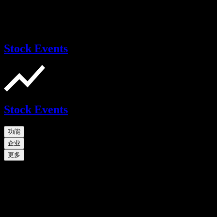
Stock Events
Stock Events
功能
企业
更多