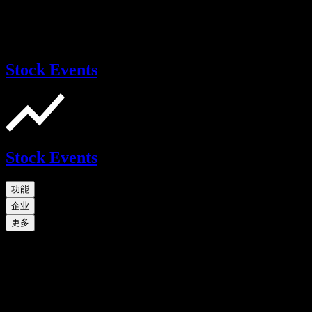
Stock Events
Stock Events
功能
企业
更多