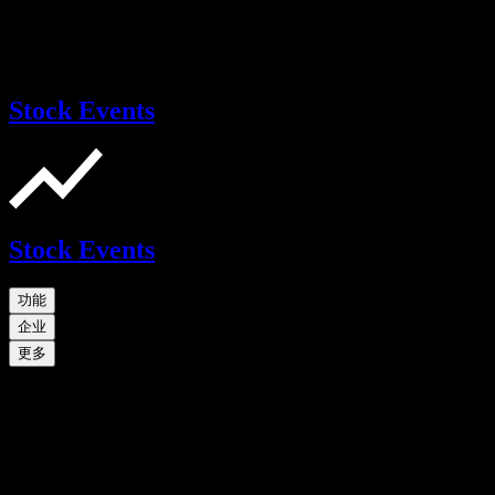
Stock Events
Stock Events
功能
企业
更多