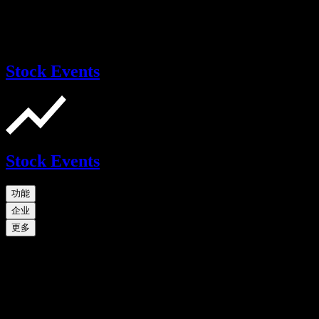
Stock Events
Stock Events
功能
企业
更多