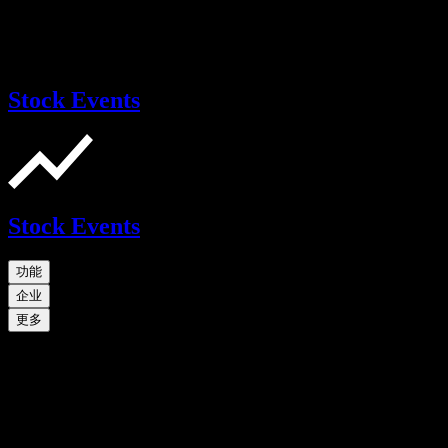
Stock Events
Stock Events
功能
企业
更多