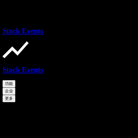
Stock Events
Stock Events
功能
企业
更多