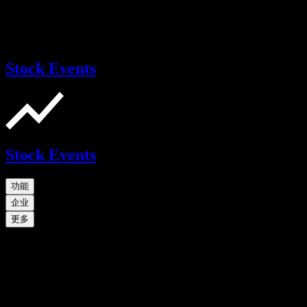
Stock Events
Stock Events
功能
企业
更多