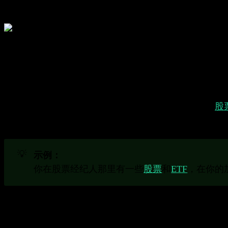
什么是投资组合追踪器？
投资组合追踪器帮助你在一个地方跟踪所有不同的投资
了解投资组合追踪器
你的投资组合可能由几种不同类型的投资组成，例如
股
资的最新了解，并提供有价值的见解。
💡
示例：
你在股票经纪人那里有一些
股票
和
ETF
，在你的
投资组合追踪器的重要功能