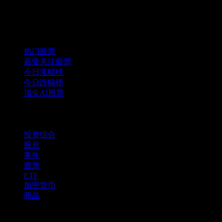
投资都涉及风险，包括可能的资本损失。信息来自于发布之日
精选组合
热门股票
最受关注股票
今日涨幅榜
今日跌幅榜
顶尖AI股票
功能
投资组合
股息
事件
股票
ETF
加密货币
商品
company