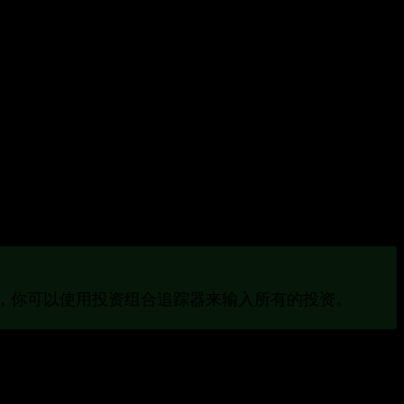
资产可能具有挑战性。投资组合追踪器帮助你保持对投
，你可以使用投资组合追踪器来输入所有的投资。