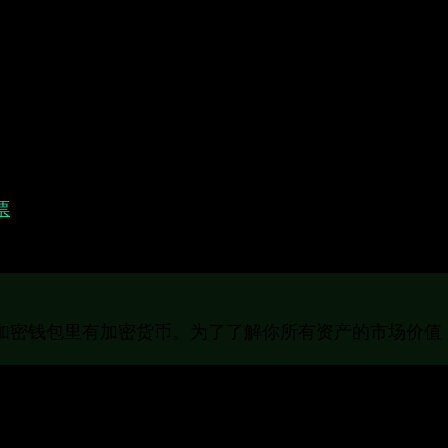
。
票
、债券、商品、加密货币等。跟踪所有这些不同类型的
加密钱包里有加密货币。为了了解你所有资产的市场价值