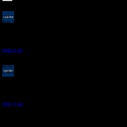
3.62
%
股息率
May 26
€0.67
May 25
除息
€0.67
8
Apr 24
MAY
28
Yen Press (Lagardere SA)
€0.65
Apr 23
预估
0HB2.LSE
€1.30
Apr 22
€0.50
10年增长
-6.09%
股息支付
5年增长
9
不适用
MAY
28
3年增长
Yen Press (Lagardere SA)
-18.2%
预估
0HB2.LSE
1年增长
4.18%
财报