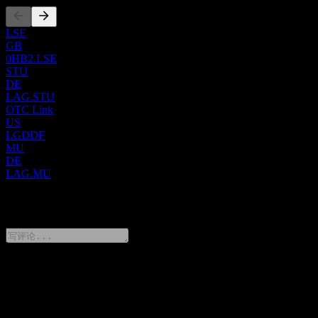
括 BuY Paris Duty Free、Casa Del Gusto、Sawa、Extime Duty
Free、Icons 和 The Belgian Chocolate House。公司还通过特许
经营或许可模式运营商店，零售合作伙伴包括 TripAdvisor、
LSE
GB
Fnac、iStore、Marks & Spencer、Hermès、Victoria's Secret、
0HB2.LSE
Nespresso、Costa Coffee、Burger King、EL&N、Panda
STU
Express、Pierre Hermé、Eric Kayser 和 Paul。其其他业务板块
DE
包括旗下的 Lagardère News（涵盖 Le Journal du Dimanche、Le
LAG.STU
JDNews 和 Elle 品牌）、Lagardère Radio、Lagardère Live
OTC Link
Entertainment 以及 Lagardère Paris Racing 体育俱乐部。公司前
US
LGDDF
身为 Lagardère SCA，并于 2021 年 6 月更名为 Lagardere SA。
MU
Yen Press (Lagardere SA) 成立于 1826 年，总部位于法国巴
DE
黎。Lagardere SA 是 Louis Hachette Group S.A. 的子公司。
LAG.MU
0 Comments
分享你的想法
FAQ