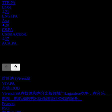
TTE.PA
Engie
21
ENGI.PA
Axa
20
CS.PA
Credit Agricole.
17
ACA.PA
竞争对手
此列表为基于近期市场事件的分析。并非投资建议。
维旺迪 (Vivendi)
VIV.PA
市值
1.93B
Vivendi SA在媒体和内容出版领域与Lagardere竞争，在音乐、
电视、电影和图书出版领域提供类似的服务。
Pearson
PSO