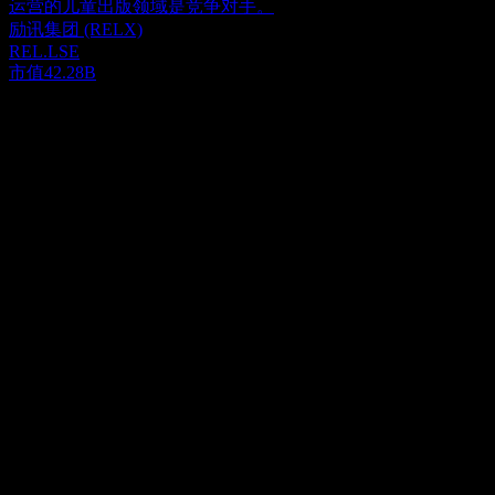
运营的儿童出版领域是竞争对手。
励讯集团 (RELX)
REL.LSE
市值
42.28B
关于
Yen Press (Lagardere SA) 从事内容出版、制作、广播内容媒
体、娱乐等业务，并在法国、英国、美国、加拿大、西班牙及
国际市场分销产品和服务。公司通过 Lagardère Publishing、
Show more...
Lagardère Travel Retail 及其他业务部门运营。Lagardère
首席执行官
Publishing 部门包括图书出版和电子出版业务，涵盖教育、通
Mr. Arnaud Lagardere
用文学、图画书、系列丛书、词典、儿童及青少年读物、移动
员工
游戏、桌面游戏、文具以及英语、法语和西班牙语的分销领
33112
域。Lagardère Travel Retail 部门从事交通枢纽区域的零售活
国家
动，涉及旅行必需品、免税品与时尚以及餐饮服务领域。公司
法国
通过其自身的国际店名运营商店，如 Relay、Hubiz、
ISIN
1Minute、Hub Convenience、Discover、Tech2go、Aelia Duty
FR0000130213
Free、The Fashion Gallery、The Fashion Place、Eye Love、So
Chocolate、Bread&Co.、So! Coffee、Trib's、Vino Volo、FIX、
上市
Beercode、Natoo、Marché 等，以及具有当地特色的店名，包