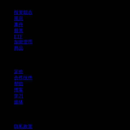
功能
投资组合
股息
事件
股票
ETF
加密货币
商品
company
定价
合作伙伴
帮助
博客
学习
媒体
法律信息
隐私政策