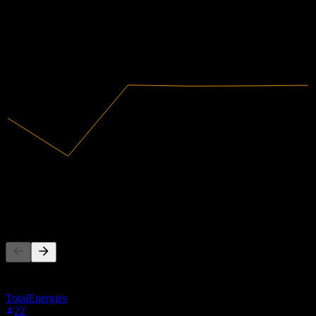
2020
2021
2022
2023
2024
2025
9.35B
营收
203M
净利润
其他人也在关注
此列表基于在 Stock Events 上关注 0HB2.LSE 的用户自选生
成。这不是投资建议。
TotalEnergies
22