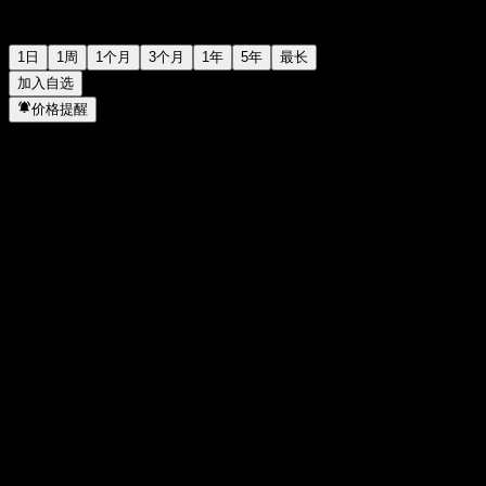
1日
1周
1个月
3个月
1年
5年
最长
加入自选
价格提醒
统计
当日最高
58.8
当日最低
58.8
52周高点
90.75
52周低点
33.7
成交量
3
平均成交量
9,642
市值