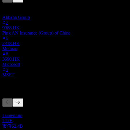
此列表基于在 Stock Events 上关注 0Z4I.LSE 的用户自选生
成。这不是投资建议。
Alibaba Group
7
9988.HK
Ping AN Insurance (Group) of China
6
2318.HK
Meituan
6
3690.HK
Microsoft
5
MSFT
竞争对手
此列表为基于近期市场事件的分析。并非投资建议。
Lumentum
LITE
市值
62.4B