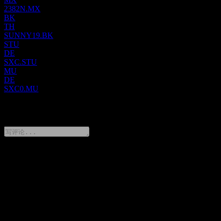
中国、亚洲其他地区、欧洲、北美及其他国际市场均有重要业
2382N.MX
务布局。
BK
TH
SUNNY19.BK
STU
DE
SXC.STU
MU
DE
SXC0.MU
0 Comments
分享你的想法
FAQ
舜宇光学科技（集团）有限公司 (Sunny Optical Technology
(Group).) 今天的股价是多少？
▼