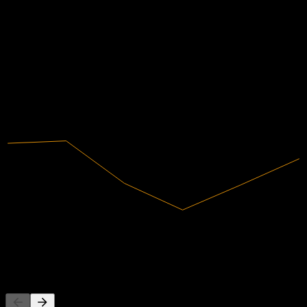
下一步
财务
0
10.75%
利润率
1.31
有盈利
2.63
3.94
2020
2021
2022
2023
2024
2025
47.77B
营收
5.13B
净利润
其他人也在关注