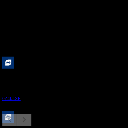
64.37B
市盈率
0.1
股息率
2.03%
股息
1.19
即将到来
财报
26
AUG
舜宇光学科技（集团）有限公司 (Sunny
Optical Technology (Group).)
0Z4I.LSE
除息