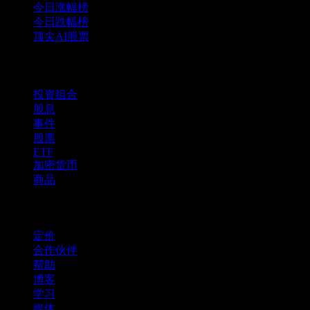
今日涨幅榜
今日跌幅榜
顶尖AI股票
功能
投资组合
股息
事件
股票
ETF
加密货币
商品
company
定价
合作伙伴
帮助
博客
学习
媒体