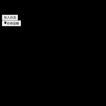
(Group).) 何时完成拆股？
▼
舜宇光学科技（集团）有限公司 (Sunny Optical Technology
(Group).) 的总部在哪里？
▼
加入自选
价格提醒