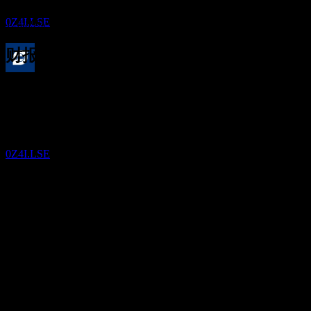
Optical Technology (Group).)
1年增长
预估
0Z4I.LSE
126.89%
财报
股息支付
26
Aug
预期
26
Q3 2023
JUN
28
舜宇光学科技（集团）有限公司 (Sunny
Optical Technology (Group).)
Q4 2023
预估
0Z4I.LSE
Q2 2024
Q4 2024
Q2 2025
预期EPS
1.68566961288
实际EPS
Q4 2025
不适用