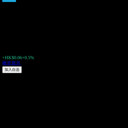
BGI iShares Core Hang Seng
Index (9115.HK) 2026 股息：
历史、除息日 & 股息收益率
HK$12.07
+HK$0.06
+0.5%
Friday 00:00
概览
股息
加入自选
股息率
19.97%
股息金额
HK$0.66
最新除息日
6月 08, 2026
最后派息日
6月 30, 2026