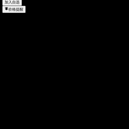
加入自选
价格提醒