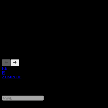
Show more...
力资源服务和薪资管理的 Silta；用于财务和人力资源管理的
首席执行官
econia；用于财务管理和薪资管理的 Administer；以及连接人
Mr. Kimmo Herranen
员与业务流程的软件 emcee。此外，该公司还提供工作许可、
员工
薪资发放、员工服务、设立服务、灰色经济预防、税务和会计
934
服务。其服务对象涵盖中小企业、大型公司、市政当局及其他
国家
公共部门。Administer Oyj 成立于 1985 年，总部位于芬兰赫尔
芬兰
辛基。
ISIN
FI4000513411
上市
HE
FI
ADMIN.HE
0 Comments