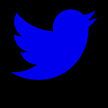
©
2026
Stock Events GmbH