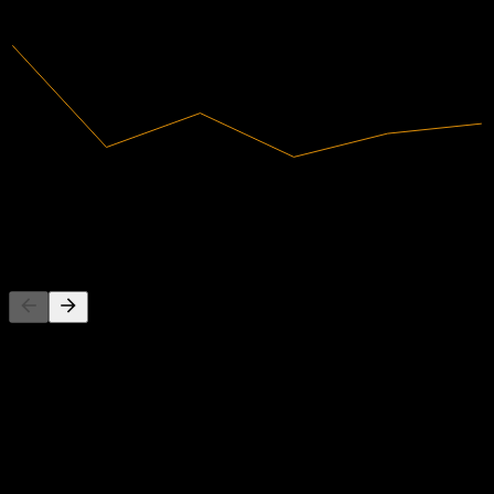
2024
2025
73.31M
营收
-1.64M
净利润
竞争对手
此列表为基于近期市场事件的分析。并非投资建议。
关于
Administer Oyj 在芬兰及国际市场提供人力资源和财务服务。
公司提供多种产品和服务，包括用于财务和薪资服务的
Sarastia，以及面向市政当局和城市的软件解决方案；用于人