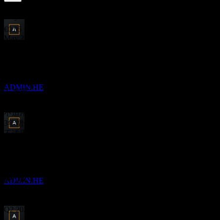
2.25
%
股息率
May 26
€0.05
May 25
股息支付
€0.05
4
May 23
MAY
27
Administer Oyj
€0.05
预估
10年增长
ADMIN.HE
不适用
5年增长
不适用
3年增长
不适用
除息
1年增长
24
不适用
APR
28
Administer Oyj
预估
财报
ADMIN.HE
13
Aug
预期
Q2 2024