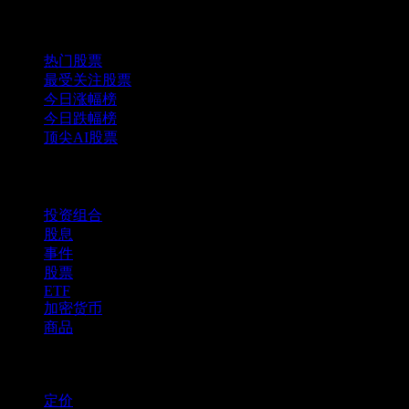
精选组合
热门股票
最受关注股票
今日涨幅榜
今日跌幅榜
顶尖AI股票
功能
投资组合
股息
事件
股票
ETF
加密货币
商品
company
定价