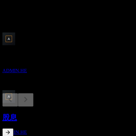
股息
0.05
即将到来
财报
13
AUG
Administer Oyj
ADMIN.HE
除息
23
股息
APR
27
Administer Oyj
预估
ADMIN.HE