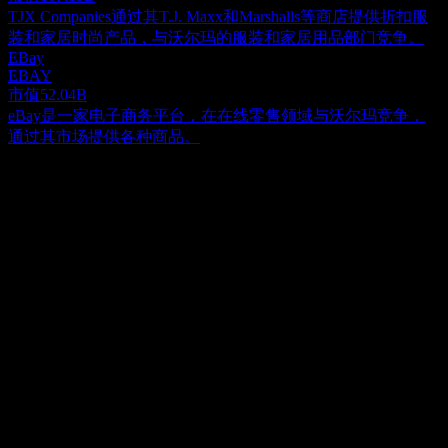
TJX Companies通过其T.J. Maxx和Marshalls等商店提供折扣服
装和家居时尚产品，与沃尔玛的服装和家居用品部门竞争。
EBay
EBAY
市值
52.04B
eBay是一家电子商务平台，在在线零售领域与沃尔玛竞争，
通过其市场提供各种商品。
关于
沃尔玛 (Walmart) 公司成立于 1945 年，总部位于阿肯色州本顿
维尔，是一家全球零售巨头，于 2018 年 2 月正式采用现名
（原名为 Wal-Mart Stores, Inc.）。公司的多元化业务涵盖零
Show more...
售、批发和电子商务，通过三个主要部门进行管理：沃尔玛美
首席执行官
国 (Walmart U.S.)、沃尔玛国际 (Walmart International) 和山姆会
Mr. John R. Furner
员店 (Sam's Club)。其广泛的实体业务包括多种门店形式，如
员工
超级中心 (supercenters)、超市、大型超市、仅限会员的仓储俱
2100000
乐部（如山姆会员店）、现金批发店和折扣店，主要以
国家
Walmart 和 Walmart Neighborhood Market 品牌运营。在数字化
美国
方面，公司通过 walmart.com.mx、walmart.ca、flipkart.com 和
ISIN
PhonePe 等众多电子商务平台以及专用移动应用程序与客户互
US9311421039