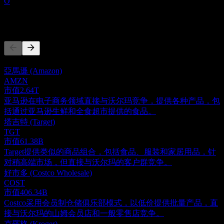
O
竞争对手
此列表为基于近期市场事件的分析。并非投资建议。
亞馬遜 (Amazon)
AMZN
市值
2.64T
亚马逊在电子商务领域直接与沃尔玛竞争，提供各种产品，包
括通过亚马逊生鲜和全食超市提供的食品。
塔吉特 (Target)
TGT
市值
61.38B
Target提供类似的商品组合，包括食品、服装和家居用品，针
对稍高端市场，但直接与沃尔玛的客户群竞争。
好市多 (Costco Wholesale)
COST
市值
406.34B
Costco采用会员制仓储俱乐部模式，以低价提供批量产品，直
接与沃尔玛的山姆会员店和一般零售店竞争。
克羅格 (Kroger)