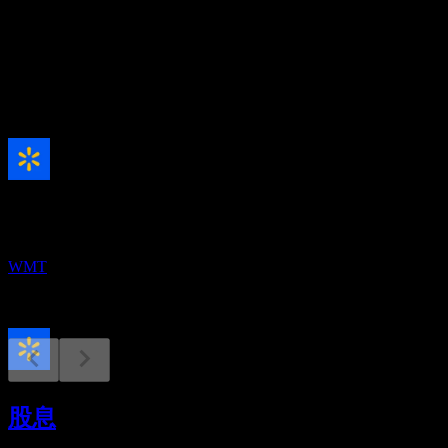
0.89%
股息
1
即将到来
财报
20
AUG
沃尔玛 (Walmart)
WMT
除息
21
股息
AUG
沃尔玛 (Walmart)