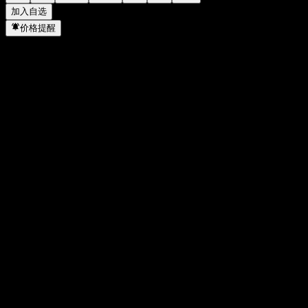
加入自选
价格提醒
统计
当日最高
114.56
当日最低
111.04
52周高点
135.16
52周低点
95.42
成交量
20,772,670
平均成交量
23,489,348
市值
891.86B
市盈率
40.11
股息率