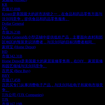
KR
市值
37.09B
Kroger是美国最大的超市连锁之一，在食品和药品零售方面与
沃尔玛竞争，提供食品和药品零售服务。
Dollar General
DG
市值
26.23B
Dollar General在小型店铺中提供低价产品，主要面向农村和郊
区地区的预算意识消费者，与沃尔玛的目标消费者相同。
家得宝 (Home Depot)
HD
市值
342.31B
Home Depot是美国最大的家居装修零售商，在DIY、家居装修
和园艺领域与沃尔玛竞争。
百思买 (Best Buy)
BBY
市值
17.45B
百思买专门从事消费电子产品，与沃尔玛在电子和家电市场竞
争。
TJX公司 (TJX Companies)
TJX
市值
167.19B