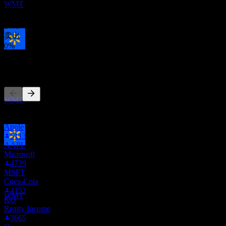
WMT
86
%
持有
14
%
卖出
0
%
除息
23
其他人也在关注
AUG
27
沃尔玛 (Walmart)
预估
WMT
此列表基于在 Stock Events 上关注 WMT 的用户自选生成。这
不是投资建议。
Apple
5113
AAPL
股息支付
Microsoft
8
4739
SEP
27
MSFT
沃尔玛 (Walmart)
Coca-Cola
预估
4152
WMT
KO
Realty Income
3665