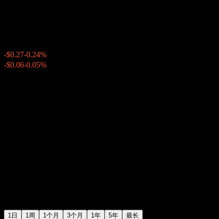
沃尔玛 (Walmart)
$112.07
19078
-$0.27
-0.24%
20:00 今天
-$0.06
-0.05%
20:18
盘后
1日
1周
1个月
3个月
1年
5年
最长