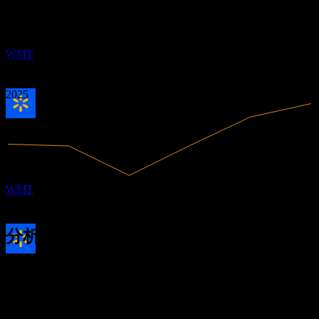
3.07%
利润率
0.63
6
有盈利
0.69
APR
27
0.74
2020
沃尔玛 (Walmart)
2021
预估
WMT
2022
2023
2024
2025
除息
10
MAY
27
沃尔玛 (Walmart)
预估
713.16B
营收
WMT
21.89B
净利润
分析师评级
股息支付
140.85
平均目标价
26
最高预估为 155.00。
MAY
27
来自过去6个月内的 21 条评分。这不是投资建议。
沃尔玛 (Walmart)
买入
预估