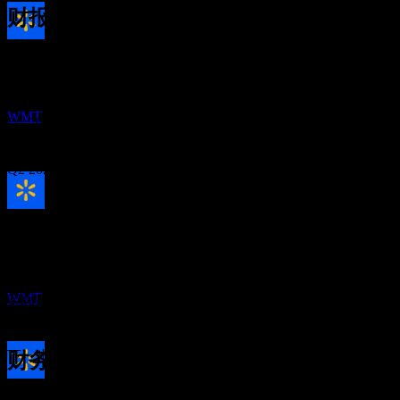
财报
股息支付
20
Aug
预期
4
Q4 2024
JAN
27
沃尔玛 (Walmart)
WMT
Q1 2025
Q2 2025
Q3 2025
除息
22
MAR
27
Q4 2025
预期EPS
沃尔玛 (Walmart)
0.741811
预估
WMT
实际EPS
Q1 2026
不适用
下一步
财务
股息支付
0.58