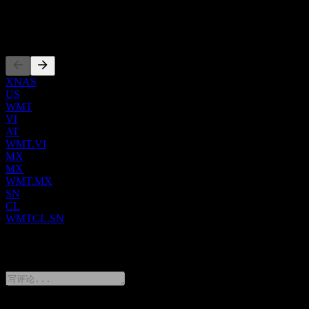
动。沃尔玛提供极其广泛的产品和服务。其库存涵盖食品杂货
和日常消耗品，如乳制品、肉类、烘焙食品、熟食、新鲜农产
上市
品、各类包装食品（干货、冷藏或冷冻）、酒精和非酒精饮
料、花卉、零食、糖果、健康美容用品、纸制品、洗衣及家居
护理必需品、婴儿护理和宠物用品，以及燃料和烟草。此外，
公司还拥有全面的健康与保健部门，提供药房、眼镜和听力服
XNAS
US
务、非处方药及其他医疗产品。在居家和个人需求方面，购物
WMT
者可以找到从家居改良用品、户外生活产品、园艺用品、家
VI
具、服装和珠宝，到工具、动力设备、家居用品、玩具、季节
AT
性商品、床垫以及轮胎和电池中心等汽车服务。电子产品部门
WMT.VI
包括消费电子产品、配件、软件、视频游戏、办公用品、家用
MX
电器和第三方礼品卡。除了商品销售，沃尔玛还提供一系列金
MX
WMT.MX
融服务，包括数字支付平台、汇款选项、账单支付服务、汇
SN
票、支票兑现、预付解决方案、联名信用卡、分期贷款和预支
CL
工资计划。公司还销售多个自有品牌，特别是 Allswell、
WMTCL.SN
Athletic Works、Equate 和 Free Assembly。
0 Comments