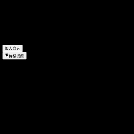
分享你的想法
FAQ
何时完成拆股？
▼
加入自选
价格提醒