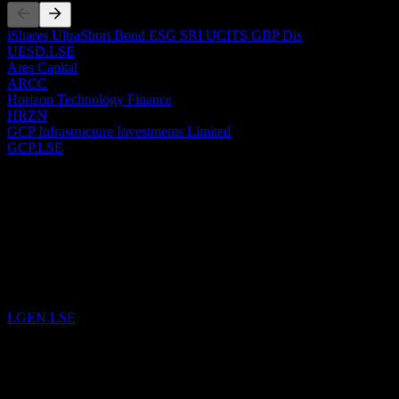
iShares UltraShort Bond ESG SRI UCITS GBP Dis
UESD.LSE
Ares Capital
ARCC
Horizon Technology Finance
HRZN
GCP Infrastructure Investments Limited
GCP.LSE
过去
6
Aug
26
已将
Legal & General Group
加入自选。
LGEN.LSE
29
Jul
26
已将
iShares UltraShort Bond ESG SRI UCITS GBP Dis
加入自
选。