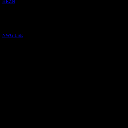
HRZN
4
Mar
26
已将
NatWest Group
加入自选。
NWG.LSE