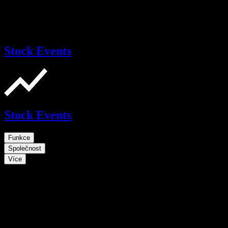
Stock Events
Stock Events
Funkce
Společnost
Více