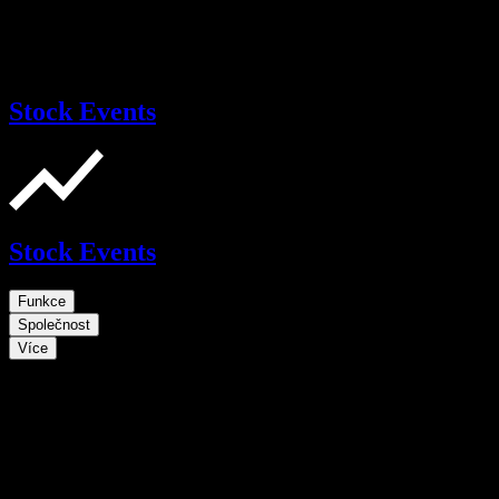
Stock Events
Stock Events
Funkce
Společnost
Více