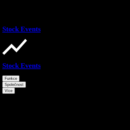
Stock Events
Stock Events
Funkce
Společnost
Více