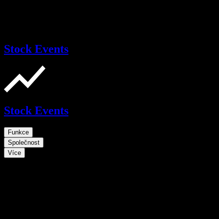
Stock Events
Stock Events
Funkce
Společnost
Více