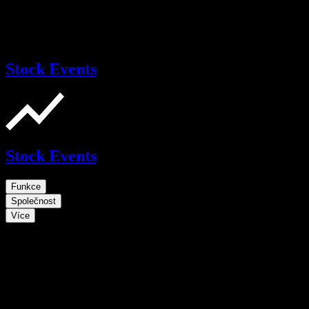
Stock Events
Stock Events
Funkce
Společnost
Více